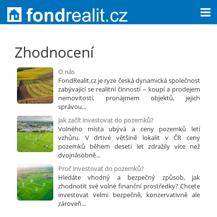
Zhodnocení
O nás
FondRealit.cz je ryze česká dynamická společnost
zabývající se realitní činností – koupí a prodejem
nemovitostí, pronájmem objektů, jejich
správou...
Jak začít investovat do pozemků?
Volného místa ubývá a ceny pozemků letí
vzhůru. V drtivé většině lokalit v ČR ceny
pozemků během deseti let zdražily více než
dvojnásobně...
Proč investovat do pozemků?
Hledáte vhodný a bezpečný způsob, jak
zhodnotit své volné finanční prostředky? Chcete
investovat velmi bezpečně, konzervativně ale
zároveň...