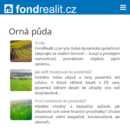
Orná půda
O nás
FondRealit.cz je ryze česká dynamická společnost
zabývající se realitní činností – koupí a prodejem
nemovitostí, pronájmem objektů, jejich
správou...
Jak začít investovat do pozemků?
Volného místa ubývá a ceny pozemků letí
vzhůru. V drtivé většině lokalit v ČR ceny
pozemků během deseti let zdražily více než
dvojnásobně...
Proč investovat do pozemků?
Hledáte vhodný a bezpečný způsob, jak
zhodnotit své volné finanční prostředky? Chcete
investovat velmi bezpečně, konzervativně ale
zároveň...