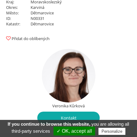
Kraj:
Moravskoslezský
Okres:
Karviná
Město:
Dětmarovice
ID:
N00331
Katastr:
Dětmarovice
Přidat do oblíbených
Veronika Kůrková
Kontakt
If you continue to browse this website,
you are allowing all
third-party services
✓ OK, accept all
Personalize