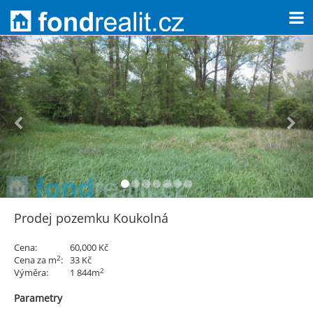
Prodej pozemku Koukolná
Cena:
60,000 Kč
2
Cena za m
:
33 Kč
2
Výměra:
1 844m
Parametry