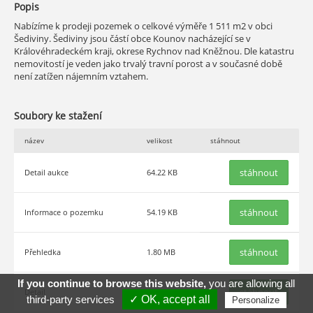
Popis
Nabízíme k prodeji pozemek o celkové výměře 1 511 m2 v obci
Šediviny. Šediviny jsou částí obce Kounov nacházející se v
Královéhradeckém kraji, okrese Rychnov nad Kněžnou. Dle katastru
nemovitostí je veden jako trvalý travní porost a v současné době
není zatížen nájemním vztahem.
Soubory ke stažení
název
velikost
stáhnout
stáhnout
Detail aukce
64.22 KB
stáhnout
Informace o pozemku
54.19 KB
stáhnout
Přehledka
1.80 MB
If you continue to browse this website,
you are allowing all
stáhnout
Detail
1.40 MB
third-party services
✓ OK, accept all
Personalize