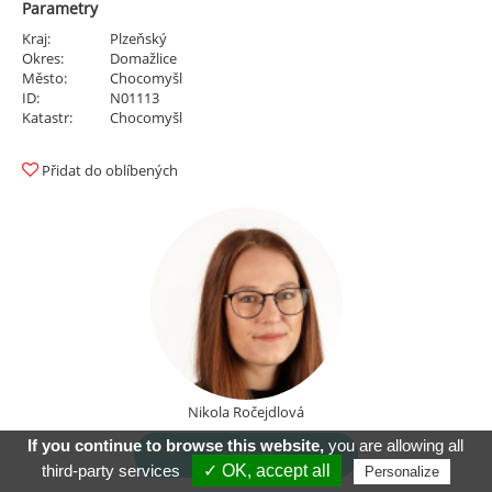
Parametry
Kraj:
Plzeňský
Okres:
Domažlice
Město:
Chocomyšl
ID:
N01113
Katastr:
Chocomyšl
Přidat do oblíbených
Nikola Ročejdlová
If you continue to browse this website,
you are allowing all
Kontakt
third-party services
✓ OK, accept all
Personalize