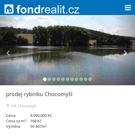
prodej rybníku Chocomyšl
1/0, Chocomyšl
Cena:
9,990,000 Kč
2
Cena za m
:
168 Kč
2
Výměra:
59 407m