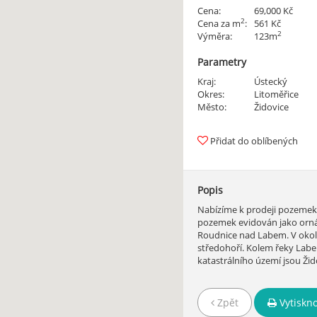
Cena:
69,000 Kč
2
Cena za m
:
561 Kč
2
Výměra:
123m
Parametry
Kraj:
Ústecký
Okres:
Litoměřice
Město:
Židovice
Přidat do oblíbených
Popis
Nabízíme k prodeji pozemek 
pozemek evidován jako orná
Roudnice nad Labem. V okol
středohoří. Kolem řeky Labe
katastrálního území jsou Ži
Zpět
Vytiskn