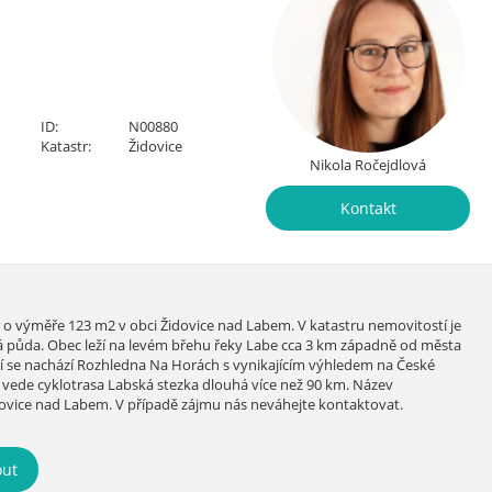
ID:
N00880
Katastr:
Židovice
Nikola Ročejdlová
Kontakt
o výměře 123 m2 v obci Židovice nad Labem. V katastru nemovitostí je
 půda. Obec leží na levém břehu řeky Labe cca 3 km západně od města
í se nachází Rozhledna Na Horách s vynikajícím výhledem na České
 vede cyklotrasa Labská stezka dlouhá více než 90 km. Název
dovice nad Labem. V případě zájmu nás neváhejte kontaktovat.
out