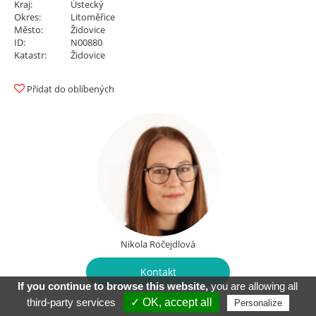
Kraj:
Ústecký
Okres:
Litoměřice
Město:
Židovice
ID:
N00880
Katastr:
Židovice
Přidat do oblíbených
Nikola Ročejdlová
Kontakt
If you continue to browse this website,
you are allowing all
third-party services
✓ OK, accept all
Personalize