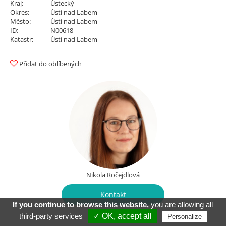
Kraj:
Ústecký
Okres:
Ústí nad Labem
Město:
Ústí nad Labem
ID:
N00618
Katastr:
Ústí nad Labem
Přidat do oblíbených
Nikola Ročejdlová
Kontakt
If you continue to browse this website,
you are allowing all
third-party services
✓ OK, accept all
Personalize