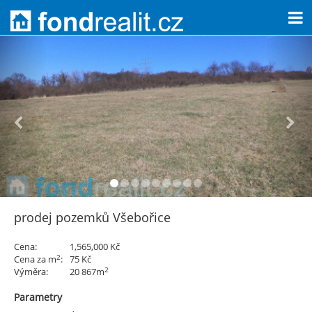
prodej pozemků Všebořice
Cena:
1,565,000 Kč
2
Cena za m
:
75 Kč
2
Výměra:
20 867m
Parametry