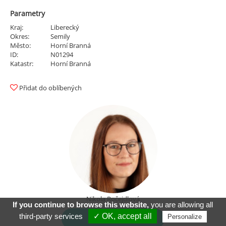
Parametry
Kraj:
Liberecký
Okres:
Semily
Město:
Horní Branná
ID:
N01294
Katastr:
Horní Branná
Přidat do oblíbených
Nikola Ročejdlová
If you continue to browse this website,
you are allowing all
third-party services
✓ OK, accept all
Personalize
Kontakt