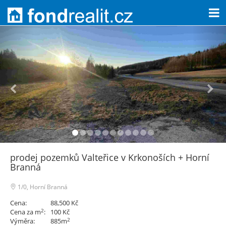
prodej pozemků Valteřice v Krkonoších + Horní
Branná
1/0, Horní Branná
Cena:
88,500 Kč
2
Cena za m
:
100 Kč
2
Výměra:
885m