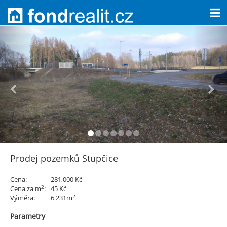
Prodej pozemků Stupčice
Cena:
281,000 Kč
2
Cena za m
:
45 Kč
2
Výměra:
6 231m
Parametry