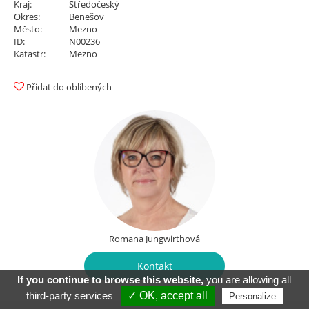
Kraj:
Středočeský
Okres:
Benešov
Město:
Mezno
ID:
N00236
Katastr:
Mezno
Přidat do oblíbených
Romana Jungwirthová
Kontakt
If you continue to browse this website,
you are allowing all
third-party services
✓ OK, accept all
Personalize