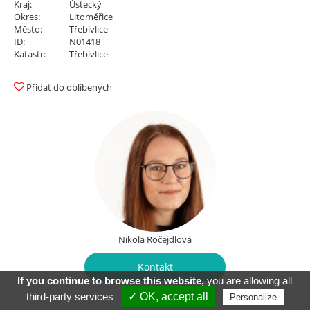
Kraj:
Ústecký
Okres:
Litoměřice
Město:
Třebívlice
ID:
N01418
Katastr:
Třebívlice
Přidat do oblíbených
Nikola Ročejdlová
Kontakt
If you continue to browse this website,
you are allowing all
third-party services
✓ OK, accept all
Personalize