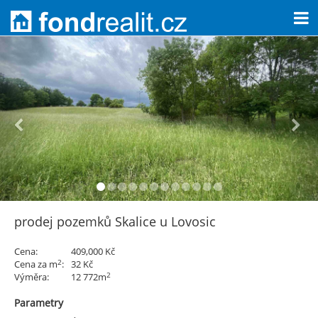
prodej pozemků Skalice u Lovosic
Cena:
409,000 Kč
2
Cena za m
:
32 Kč
2
Výměra:
12 772m
Parametry