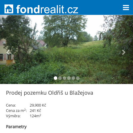
Prodej pozemku Oldřiš u Blažejova
Cena:
29,900 Kč
2
Cena za m
:
241 Kč
2
Výměra:
124m
Parametry