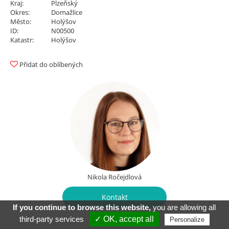
Kraj:
Plzeňský
Okres:
Domažlice
Město:
Holýšov
ID:
N00500
Katastr:
Holýšov
Přidat do oblíbených
Nikola Ročejdlová
Kontakt
If you continue to browse this website,
you are allowing all
third-party services
✓ OK, accept all
Personalize