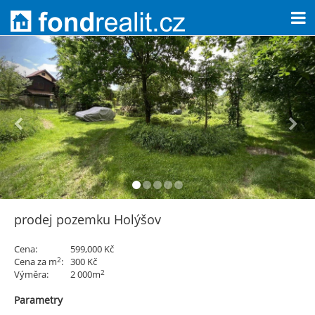
prodej pozemku Holýšov
Cena:
599,000 Kč
2
Cena za m
:
300 Kč
2
Výměra:
2 000m
Parametry