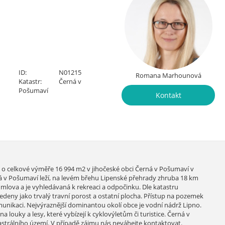
ID:
N01215
Romana Marhounová
Katastr:
Černá v
Pošumaví
Kontakt
o celkové výměře 16 994 m2 v jihočeské obci Černá v Pošumaví v
á v Pošumaví leží, na levém břehu Lipenské přehrady zhruba 18 km
lova a je vyhledávaná k rekreaci a odpočinku. Dle katastru
deny jako trvalý travní porost a ostatní plocha. Přístup na pozemek
omunikaci. Nejvýraznější dominantou okolí obce je vodní nádrž Lipno.
a louky a lesy, které vybízejí k cyklovýletům či turistice. Černá v
strálního území. V případě zájmu nás neváhejte kontaktovat.