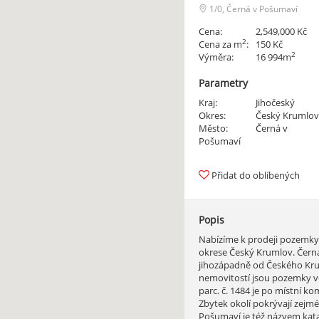
1/0, Černá v Pošumaví
Cena:
2,549,000 Kč
2
Cena za m
:
150 Kč
2
Výměra:
16 994m
Parametry
Kraj:
Jihočeský
Okres:
Český Krumlov
Město:
Černá v
Pošumaví
Přidat do oblíbených
Popis
Nabízíme k prodeji pozemky 
okrese Český Krumlov. Čern
jihozápadně od Českého Krum
nemovitostí jsou pozemky ve
parc. č. 1484 je po místní k
Zbytek okolí pokrývají zejmén
Pošumaví je též názvem kata