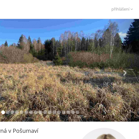
přihlášení
rná v Pošumaví