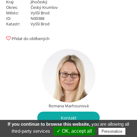
Kraj:
Jihočeský
Okres:
Český Krumlov
Město:
Vyšší Brod
ID:
N00388
Katastr:
Vyšší Brod
Přidat do oblíbených
Romana Marhounová
Kontakt
If you continue to browse this website,
you are allowing all
third-party services
✓ OK, accept all
Personalize