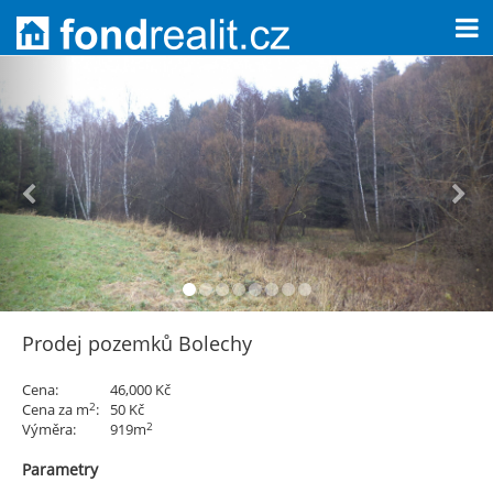
Prodej pozemků Bolechy
Cena:
46,000 Kč
2
Cena za m
:
50 Kč
2
Výměra:
919m
Parametry