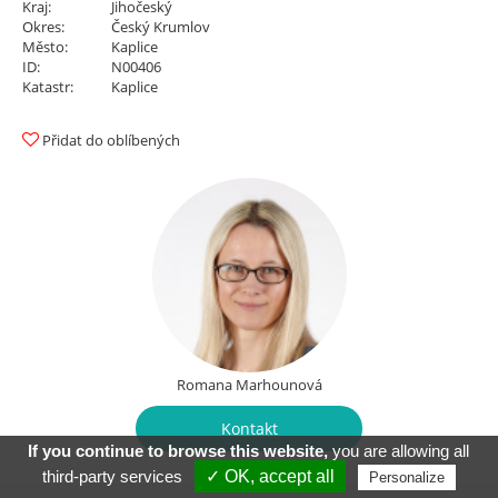
Kraj:
Jihočeský
Okres:
Český Krumlov
Město:
Kaplice
ID:
N00406
Katastr:
Kaplice
Přidat do oblíbených
Romana Marhounová
Kontakt
If you continue to browse this website,
you are allowing all
third-party services
✓ OK, accept all
Personalize