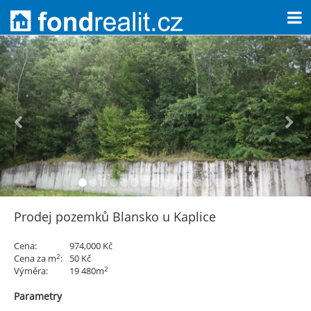
Prodej pozemků Blansko u Kaplice
Cena:
974,000 Kč
2
Cena za m
:
50 Kč
2
Výměra:
19 480m
Parametry