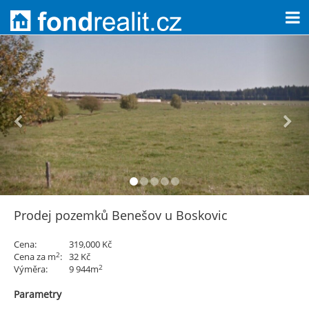
Prodej pozemků Benešov u Boskovic
Cena:
319,000 Kč
2
Cena za m
:
32 Kč
2
Výměra:
9 944m
Parametry